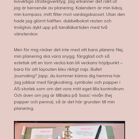
livsviktiga strategiverktyg. Jag erkänner det rakt ut:
jag är beroende av planering. Kalendern är min livboj,
min kompass, mitt filter mot vardagskaoset. Utan den
hade jag glömt hälften, dubbelbokat resten och
troligtvis dykt upp på tandläkartiden med två
vänsterskor.
Men för mig räcker det inte med att bara
planera
. Nej,
min planering ska vara snygg, färgglad och så
estetisk att en tom vecka kan bli veckans höjdpunkt –
bara för att layouten blev riktigt najs. Bullet
Journaling? Japp, du kommer känna dig hemma här.
Jag jobbar med färgkodning, symboler och papper i
A5-storlek som om det vore mitt eget lilla kontrollrum.
Och även om jag är tillbaka på ’basic’-nivån (hej
papper och penna), så är det här grunden till min
planering.