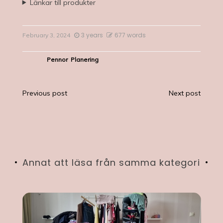
Länkar till produkter
3 years
677 words
February 3, 2024
Tagged
Pennor
,
Planering
Post
Previous post
Next post
navigation
Annat att läsa från samma kategori