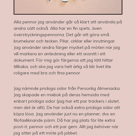
Alla pennor jag använder går så klart att använda på
andra sätt också. Alla har en fin spets, även
överstryckningspennorna. Det går att göra små
krumelurer och tecken. Pilar, cirklar eller inrutningar.
Jag använder andra färger mycket på möten när jag
vill markera en anteckning eller ett avsnitt i ett
dokument. För mig gör färgerna att jag lätt hittar
tillbaka, och ska jag vara helt ärlig så blir livet lite
roligare med bra och fina pennor
Jag nämnde prickiga sidor från Personlig Almenacka.
Jag skapade en mixbok på deras hemsida med
enbart prickiga sidor (jag har ett par trackers i slutet,
men det är allt). De har också extra prickiga sidor att
köpa lösa. Jag använder just nu en planner, dvs en
filofaxliknande pärm. Då har jag plats för lite extra
post-it, pennor och ett par gem. Allt jag behöver när
jag sitter på ett möte på jobbet.