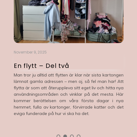
July 19, 2025
En flytt – Del ett
rtongen
Flytt mitt i sommaren – soligt, ljust och fullt av
r! Att
flyttkartonger. Vem behöver lampor när solen jobbar
tta nya
övertid? Med snöstormar på behörigt avstånd och tre
a. Här
och en halv vecka till semestern var strategin enkel:
i nya
överlev först, organisera sen.
ch det