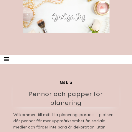
Skip
Ljuvliga Jag
to
content
Må bra
Pennor och papper för
planering
Välkommen till mitt lilla planeringsparadis – platsen
där pennor får mer uppmärksamhet än sociala
medier och färger inte bara är dekoration, utan