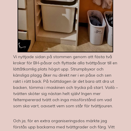
Vi nyttjade sidan på stommen genom att fästa två
krokar för BH-påsar och flyttade alla tvättpåsar till en
lättåtkomlig plats högst upp. Strumpbyxor och
känsliga plagg åker nu direkt ner i en påse och sen
rakt i rätt back. På tvättdagen är det bara att dra ut
backen, tömma i maskinen och trycka på start. Voilà –
tvätten sköter sig nästan helt själv! Ingen mer
feltempererad tvätt och inga missförstånd om vad
som ska vart, oavsett vem som står för tvättjouren.
Och ja, för en extra organiseringsdos märkte jag
förstås upp backarna med tvättgrader och färg. Vitt