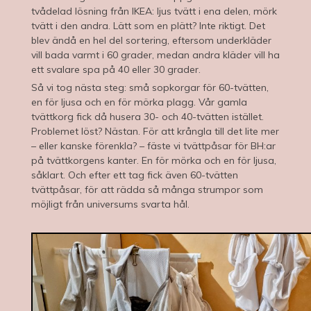
tvådelad lösning från IKEA: ljus tvätt i ena delen, mörk
tvätt i den andra. Lätt som en plätt? Inte riktigt. Det
blev ändå en hel del sortering, eftersom underkläder
vill bada varmt i 60 grader, medan andra kläder vill ha
ett svalare spa på 40 eller 30 grader.
Så vi tog nästa steg: små sopkorgar för 60-tvätten,
en för ljusa och en för mörka plagg. Vår gamla
tvättkorg fick då husera 30- och 40-tvätten istället.
Problemet löst? Nästan. För att krångla till det lite mer
– eller kanske förenkla? – fäste vi tvättpåsar för BH:ar
på tvättkorgens kanter. En för mörka och en för ljusa,
såklart. Och efter ett tag fick även 60-tvätten
tvättpåsar, för att rädda så många strumpor som
möjligt från universums svarta hål.