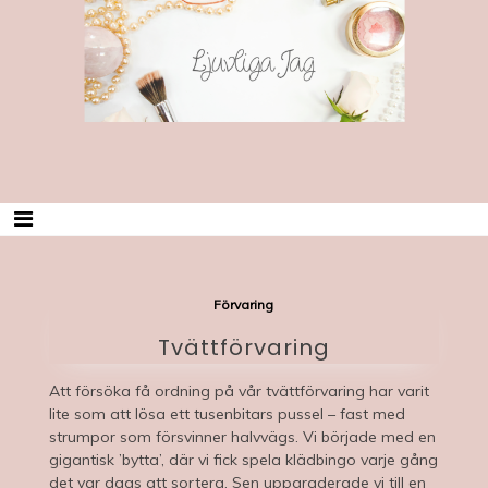
Skip
Ljuvliga Jag
to
content
Förvaring
Tvättförvaring
Att försöka få ordning på vår tvättförvaring har varit
lite som att lösa ett tusenbitars pussel – fast med
strumpor som försvinner halvvägs. Vi började med en
gigantisk ’bytta’, där vi fick spela klädbingo varje gång
det var dags att sortera. Sen uppgraderade vi till en