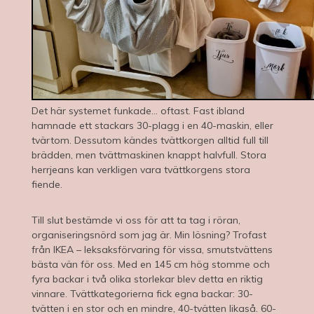
Det här systemet funkade… oftast. Fast ibland
hamnade ett stackars 30-plagg i en 40-maskin, eller
tvärtom. Dessutom kändes tvättkorgen alltid full till
brädden, men tvättmaskinen knappt halvfull. Stora
herrjeans kan verkligen vara tvättkorgens stora
fiende.
Till slut bestämde vi oss för att ta tag i röran,
organiseringsnörd som jag är. Min lösning? Trofast
från IKEA – leksaksförvaring för vissa, smutstvättens
bästa vän för oss. Med en 145 cm hög stomme och
fyra backar i två olika storlekar blev detta en riktig
vinnare. Tvättkategorierna fick egna backar: 30-
tvätten i en stor och en mindre, 40-tvätten likaså. 60-