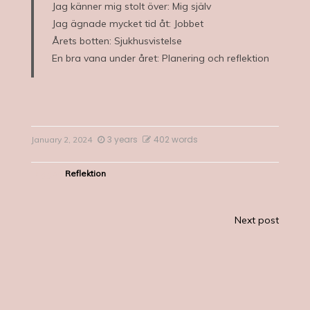
Jag känner mig stolt över: Mig själv
Jag ägnade mycket tid åt: Jobbet
Årets botten: Sjukhusvistelse
En bra vana under året: Planering och reflektion
3 years
402 words
January 2, 2024
Tagged
Reflektion
Post
Next post
navigation