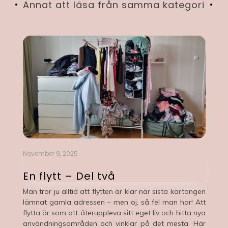
Annat att läsa från samma kategori
November 9, 2025
Ju
En flytt – Del två
E
Man tror ju alltid att flytten är klar när sista kartongen
F
lämnat gamla adressen – men oj, så fel man har! Att
fl
flytta är som att återuppleva sitt eget liv och hitta nya
öv
användningsområden och vinklar på det mesta. Här
oc