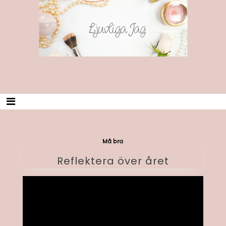
Skip
Ljuvliga Jag
to
content
Må bra
Reflektera över året