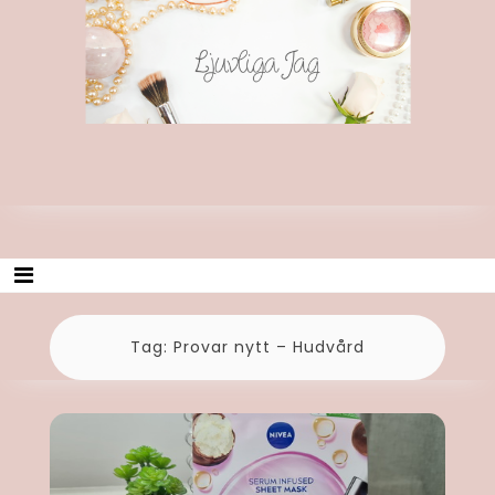
Skip
Ljuvliga Jag
to
content
Tag:
Provar nytt – Hudvård